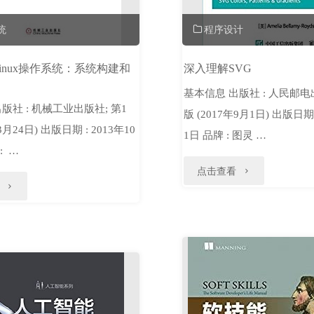
语
基
统
程序设计
言）"
于
inux操作系统：系统构建和
深入理解SVG
Java
基本信息 出版社 : 人民邮电
语
版社 : 机械工业出版社; 第1
版 (2017年9月1日) 出版日期 
3月24日) 出版日期 : 2013年10
言"
1日 品牌 : 图灵 …
: …
"深
点击查看
"深
入
度
理
探
解
索
SVG"
Linux