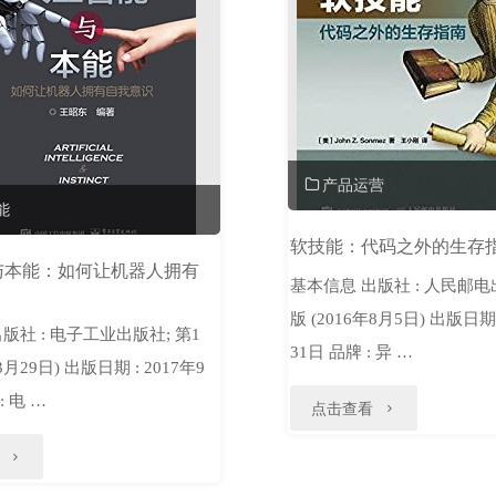
操
作
系
统：
产品运营
系
能
统
软技能：代码之外的生存
与本能：如何让机器人拥有
构
基本信息 出版社 : 人民邮电
版 (2016年8月5日) 出版日期 
建
版社 : 电子工业出版社; 第1
31日 品牌 : 异 …
3月29日) 出版日期 : 2017年9
和
: 电 …
"软
点击查看
原
技
"人
理
能：