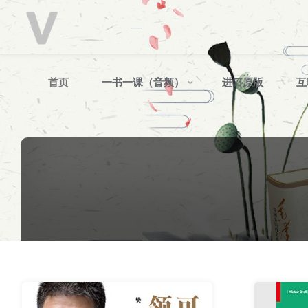
V
分
享
跳
首页
一书一课（音频）
进口原版
互
转
至
内
容