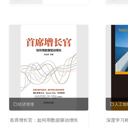
复
制
的
领
导
力
（最
新
版）"
经济管理
人工智
首席增长官：如何用数据驱动增长
深度学习