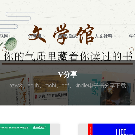
联网+
计算机
经管/励志
人文社科
学
V分享
azw3、epub、mobi、pdf、kindle电子书分享下载