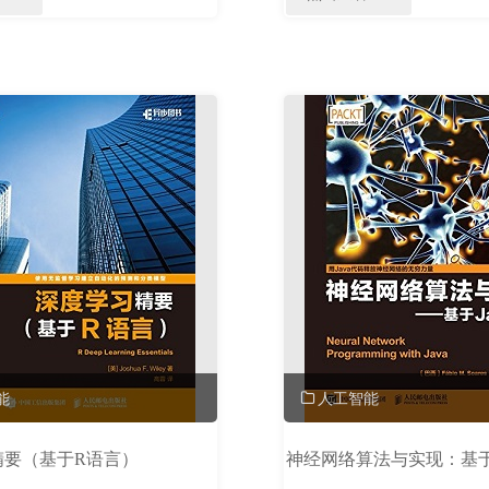
据
命
驱
3.0"
动：
从
方
法
到
实
践"
能
人工智能
精要（基于R语言）
神经网络算法与实现：基于J