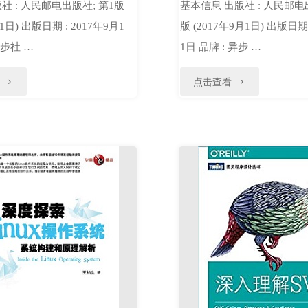
社 : 人民邮电出版社; 第1版
基本信息 出版社 : 人民邮电
月1日) 出版日期 : 2017年9月1
版 (2017年9月1日) 出版日期 
异步社 …
1日 品牌 : 异步 …
"深
"神
点击查看
度
经
学
网
习
络
精
算
要
法
（基
与
于
实
R
现：