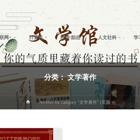
联网+
计算机
经管/励志
人文社科
学
分类：
文学著作
首
Archive for category "文学著作"
(页面 4)
页