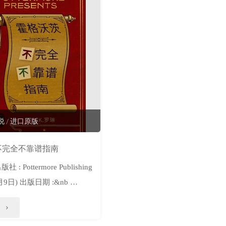
说
/
进口原版
不完全不靠谱指南
: Pottermore Publishing
2月9日) 出版日期 :&nb …
"霍