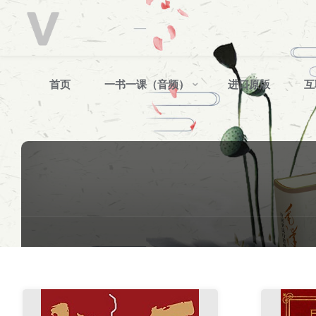
V
分
享
跳
首页
一书一课（音频）
进口原版
互
转
至
内
容