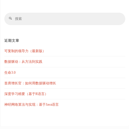
搜
搜
索
索
近期文章
可复制的领导力（最新版）
数据驱动：从方法到实践
生命3.0
首席增长官：如何用数据驱动增长
深度学习精要（基于R语言）
神经网络算法与实现：基于Java语言