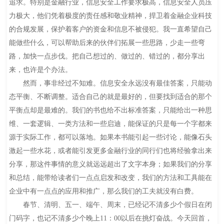
追求。特别是金融行业，信息安全工作要求极高，信息安全人员压
力极大，他们凭着极度的责任感和敬业精神，捍卫着金融企业科技
的合规发展，保护着客户的资金和信息不被侵犯。我一直希望自己
能做些什么，可以帮助后来的伙伴们拓展一些思路，少走一些弯
路，加快一点步伐。把自己想过的、做过的、错过的，都分享出
来，也许是个办法。
然而，事非经过不知难。信息安全永远没有最佳答案，只能动
态平衡、不断调整。适合自己的就是最好的，但要找到适合的那个
平衡点却是最难的。我们的书也给不出标准答案，只能给出一种思
维、一套逻辑、一类方法和一些启迪，能保证的只是每一个字都来
源于实际工作，都可以落地。如果本书能引起一些讨论，能像石头
激起一些水花，或者能引发更多金融行业的同行们也将经验拿出来
分享，那这件事情的意义就远远超出了文字本身；如果我们的分享
和总结，能带给读者们一点点启发和改变，我们的方法和工具能在
企业中有一点点的应用和推广，那么我们的工夫就没有白费。
春节、清明、五一、端午、周末，已经记不清多少个假日在闭
门码字，也记不清多少个晚上11：00以后在挑灯奋战。今天回首，