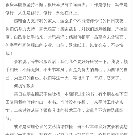
很庆幸能够坚持不懈，很庆幸没有半途而废。工作是修行，写书是
修行，人生是修行。修行，永远在路上。
感谢全力支持我的家人，这么多个不能陪伴你们的日日夜夜，
你们仍鼎力支持，毫无怨言；感谢聂君，对我们运筹帷幄、严控进
度，自己则信手拈来、才思泉涌；感谢何扬军，虽至今未曾谋面，
但字里行间体现出的专业、自信，跃然纸上。以文会友，不亦快
哉！
聂君说，等书出版以后，我们几个要好好庆祝一下。我说，额
手相庆，不醉无归。不出书本身，而是为努力的自己，为自律的自
己，为更好的自己。我们等这一天，等很久了，幸好，它来了。
何扬军致谢
某日在朋友圈忍不住吐槽一本翻译过来的书，有个朋友在下面
回复问我啥时候也出一本书。当时没有多想，一来平时工作确实
忙，二来过往从事了很多具体的技术工作，杂乱且不方便透露细
节。
或许是深埋心底的文艺情结作怪，当2017年年底好友聂君说想
合作写一本书时，我有点小兴奋并马上就答应了。心想凭着这些年