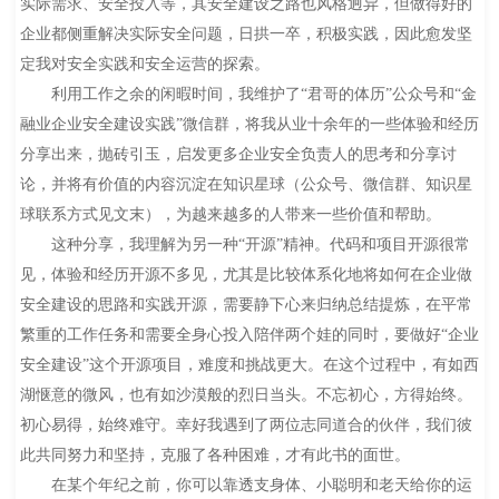
实际需求、安全投入等，其安全建设之路也风格迥异，但做得好的
企业都侧重解决实际安全问题，日拱一卒，积极实践，因此愈发坚
定我对安全实践和安全运营的探索。
利用工作之余的闲暇时间，我维护了“君哥的体历”公众号和“金
融业企业安全建设实践”微信群，将我从业十余年的一些体验和经历
分享出来，抛砖引玉，启发更多企业安全负责人的思考和分享讨
论，并将有价值的内容沉淀在知识星球（公众号、微信群、知识星
球联系方式见文末），为越来越多的人带来一些价值和帮助。
这种分享，我理解为另一种“开源”精神。代码和项目开源很常
见，体验和经历开源不多见，尤其是比较体系化地将如何在企业做
安全建设的思路和实践开源，需要静下心来归纳总结提炼，在平常
繁重的工作任务和需要全身心投入陪伴两个娃的同时，要做好“企业
安全建设”这个开源项目，难度和挑战更大。在这个过程中，有如西
湖惬意的微风，也有如沙漠般的烈日当头。不忘初心，方得始终。
初心易得，始终难守。幸好我遇到了两位志同道合的伙伴，我们彼
此共同努力和坚持，克服了各种困难，才有此书的面世。
在某个年纪之前，你可以靠透支身体、小聪明和老天给你的运