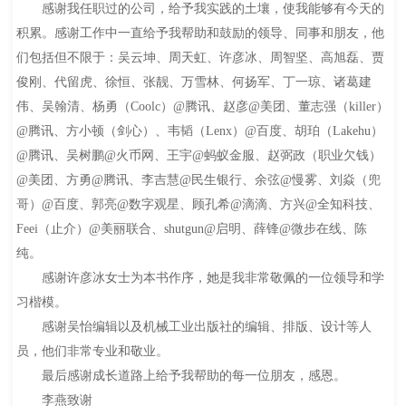
感谢我任职过的公司，给予我实践的土壤，使我能够有今天的
积累。感谢工作中一直给予我帮助和鼓励的领导、同事和朋友，他
们包括但不限于：吴云坤、周天虹、许彦冰、周智坚、高旭磊、贾
俊刚、代留虎、徐恒、张靓、万雪林、何扬军、丁一琼、诸葛建
伟、吴翰清、杨勇（Coolc）@腾讯、赵彦@美团、董志强（killer）
@腾讯、方小顿（剑心）、韦韬（Lenx）@百度、胡珀（Lakehu）
@腾讯、吴树鹏@火币网、王宇@蚂蚁金服、赵弼政（职业欠钱）
@美团、方勇@腾讯、李吉慧@民生银行、余弦@慢雾、刘焱（兜
哥）@百度、郭亮@数字观星、顾孔希@滴滴、方兴@全知科技、
Feei（止介）@美丽联合、shutgun@启明、薛锋@微步在线、陈
纯。
感谢许彦冰女士为本书作序，她是我非常敬佩的一位领导和学
习楷模。
感谢吴怡编辑以及机械工业出版社的编辑、排版、设计等人
员，他们非常专业和敬业。
最后感谢成长道路上给予我帮助的每一位朋友，感恩。
李燕致谢