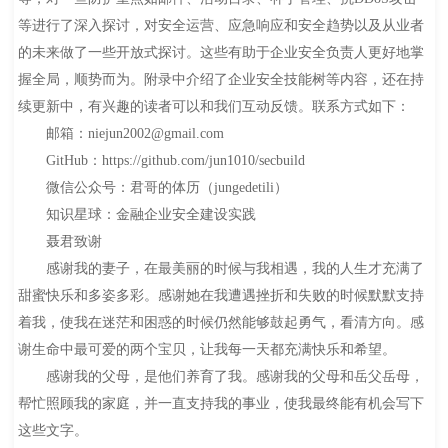
等进行了深入探讨，对安全运营、应急响应和安全趋势以及从业者
的未来做了一些开放式探讨。这些有助于企业安全负责人更好地掌
握全局，顺势而为。附录中介绍了企业安全技能树等内容，还在持
续更新中，有兴趣的读者可以和我们互动反馈。联系方式如下：
邮箱：niejun2002@gmail.com
GitHub：https://github.com/jun1010/secbuild
微信公众号：君哥的体历（jungedetili）
知识星球：金融企业安全建设实践
聂君致谢
感谢我的妻子，在最美丽的时候与我相遇，我的人生才充满了
甜蜜快乐和多姿多彩。感谢她在我遭遇挫折和失败的时候默默支持
着我，使我在迷茫和困惑的时候仍然能够鼓起勇气，看清方向。感
谢生命中最可爱的两个宝贝，让我每一天都充满快乐和希望。
感谢我的父母，是他们养育了我。感谢我的父母和岳父岳母，
帮忙照顾我的家庭，并一直支持我的事业，使我最终能有机会写下
这些文字。