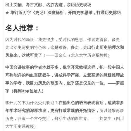
出土文物、考古文献、名胜古迹，亲历历史现场
★
增订近万字《史记》深度解析，开阔史学思维，打通历史脉络
名人推荐：
因为时代的局限，我走得少，受时代的恩惠，作者走得多。多走，
走出治史写史的特色来，这是难得。
多走，走出行走历史的理念和
风格来，这就可贵了！
——田余庆（北京大学历史系教授）
中国会讲故事的学者本就不多，像李开元教授这样，把一段中国人
耳熟能详的狗血宫廷权斗，讲成科学严谨、立意高远的悬疑推理故
事的学者，我目力所及的范围内，似乎还是仅见的一位。——罗振
宇（得到App创始人）
李开元的书为什么受到欢迎？
在他出色的语言表现背后，蕴藏着多
年学术研究的深厚功底，更有打破常规的开拓情怀，
所以能够再叙
历史，营造一个古今交汇，鲜活生动的新世界。——刘复生（四川
大学历史系教授）