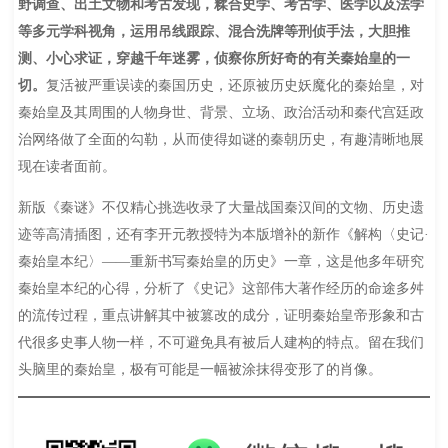
野调查、出土文物和考古发现，糅合史学、考古学、医学以及法学
等多元学科视角，运用吊线跟踪、混合洗牌等刑侦手法，大胆推
测、小心求证，穿越千年迷雾，侦察你所好奇的有关秦始皇的一
切。
复活被严重误读的秦国历史，还原被历史妖魔化的秦始皇，对
秦始皇及其周围的人物身世、背景、立场、政治活动和秦代宫廷政
治网络做了全面的勾勒，从而使得如谜的秦朝历史，有趣清晰地展
现在读者面前。
新版《秦谜》不仅精心挑选收录了大量战国秦汉间的文物、历史遗
迹等高清插图，还有李开元教授特为本版增补的新作《解构〈史记·
秦始皇本纪〉——重新书写秦始皇的历史》一章，这是他多年研究
秦始皇本纪的心得，分析了《史记》这部伟大著作经历的命途多舛
的流传过程，重点讲解其中被篡改的成分，证明秦始皇帝形象和古
代很多史事人物一样，不可避免具有被后人建构的特点。留在我们
头脑里的秦始皇，极有可能是一幅被涂抹得变形了的肖像。