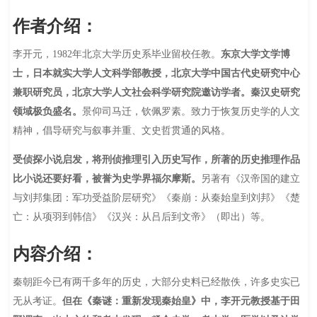
作者介绍：
李开元，1982年北京大学历史系毕业留校任教。
东京大学文学博
士，日本就实大学人文科学部教授，北京大学中国古代史研究中心
兼职研究员，北京大学人文社会科学研究院邀访学者。秦汉史研究
领域极负盛名。
景仰司马迁，钦佩罗素。致力于恢复历史学的人文
精神，倡导研究与叙事并重、文史哲贯通的风格。
受侦探小说启发，将刑侦推理引入历史写作，所著的历史推理作品
比小说还要好看，被誉为史学界福尔摩斯。
另著有《汉帝国的建立
与刘邦集团：军功受益阶层研究》《秦崩：从秦始皇到刘邦》《楚
亡：从项羽到韩信》《汉兴：从吕后到文帝》（即出）等。
内容介绍：
秦朝距今已有两千多年的历史，大部分史料已经散佚，许多史实已
无从考证。
但在《秦谜：重新发现秦始皇》中，李开元教授基于田