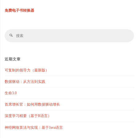
免费电子书转换器
搜
搜
索
索
近期文章
可复制的领导力（最新版）
数据驱动：从方法到实践
生命3.0
首席增长官：如何用数据驱动增长
深度学习精要（基于R语言）
神经网络算法与实现：基于Java语言