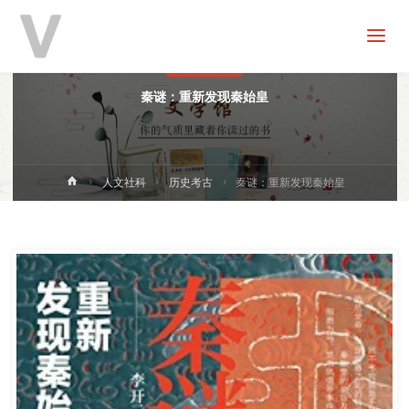
V
分
享
历史考古
秦谜：重新发现秦始皇
首
人文社科
历史考古
秦谜：重新发现秦始皇
页