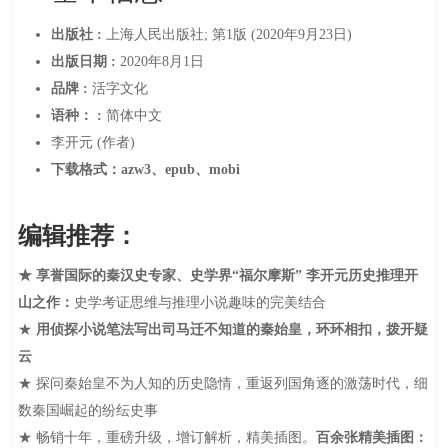
出版社 :
上海人民出版社; 第1版 (2020年9月23日)
出版日期 :
2020年8月1日
品牌 :
活字文化
语种： :
简体中文
李开元 (作者)
下载格式：azw3、epub、mobi
编辑推荐：
★ 享誉国际的秦汉史专家、史学界“福尔摩斯” 李开元历史推理开
山之作：
史学考证思维与推理小说趣味的完美结合
★
用侦探小说笔法写出司马迁不知道的秦始皇，环环相扣，拨开疑
云
★ 探问秦始皇不为人知的历史隐情，重返列国角逐的激荡时代，细
数秦国崛起的纷纭史事
★ 畅销十年，重磅升级，增订解析，精美插图。
百余张精美插图：