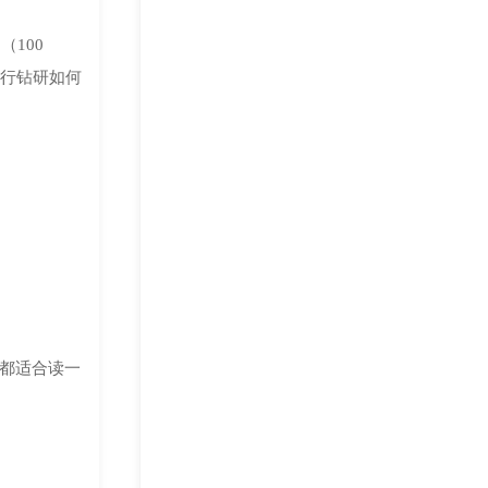
100
也潜行钻研如何
都适合读一