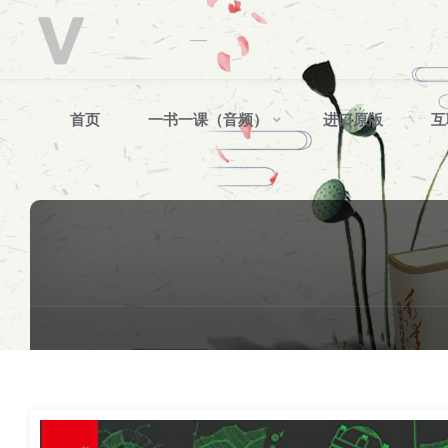
V
分
享
跳
首页
一书一课（音频）
进口原版
互
转
至
内
容