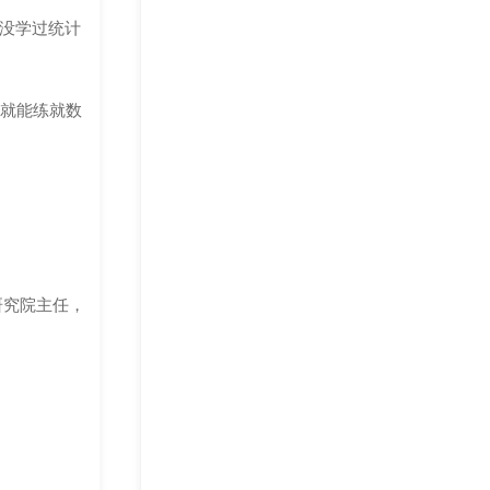
没学过统计
，就能练就数
研究院主任，