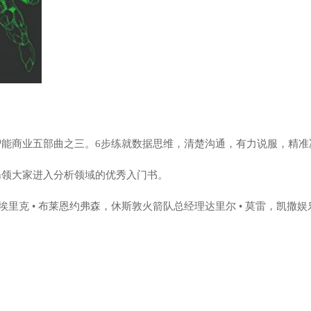
智能商业五部曲之三。6步练就数据思维，清楚沟通，有力说服，精准
n领大家进入分析领域的优秀入门书。
克 • 布莱恩约弗森，休斯敦火箭队总经理达里尔 • 莫雷，凯撒娱