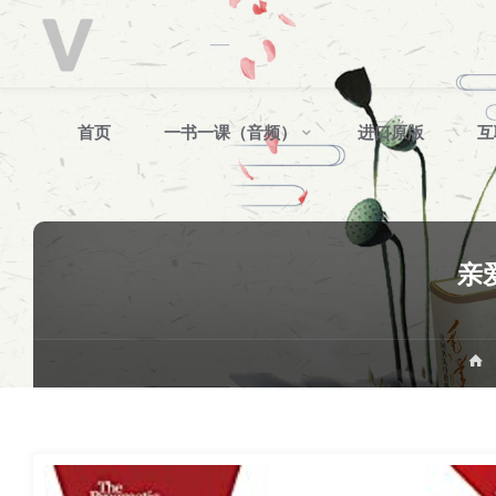
V
分
享
跳
首页
一书一课（音频）
进口原版
互
转
至
亲
内
容