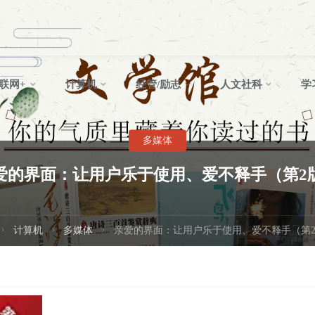
联网+
计算机
经管/励志
人文社科
学
多媒体
爱的界面：让用户乐于使用、爱不释手（第2
首
计算机
多媒体
亲爱的界面：让用户乐于使用、爱不释手（第
页