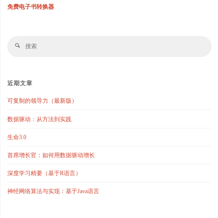
免费电子书转换器
搜
搜
索
索
近期文章
可复制的领导力（最新版）
数据驱动：从方法到实践
生命3.0
首席增长官：如何用数据驱动增长
深度学习精要（基于R语言）
神经网络算法与实现：基于Java语言