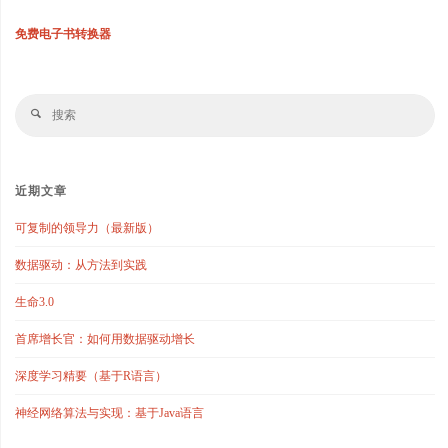
免费电子书转换器
搜
搜
索
索
近期文章
可复制的领导力（最新版）
数据驱动：从方法到实践
生命3.0
首席增长官：如何用数据驱动增长
深度学习精要（基于R语言）
神经网络算法与实现：基于Java语言