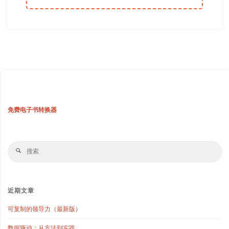
免费电子书转换器
搜
搜
索
索
近期文章
可复制的领导力（最新版）
数据驱动：从方法到实践