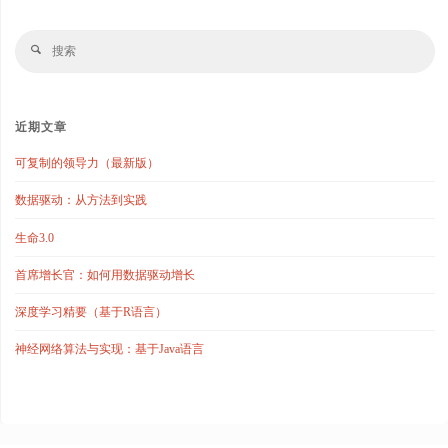
搜
搜
索
索
近期文章
可复制的领导力（最新版）
数据驱动：从方法到实践
生命3.0
首席增长官：如何用数据驱动增长
深度学习精要（基于R语言）
神经网络算法与实现：基于Java语言