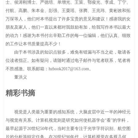
士、侯涛刚博士、严德培、单增光、王策、鄂俊光、李成、丁宁、
付航、高鹏、朱本金、彭强、王粟瑶、张腾、王兆玮、黄彬效和拓
万琛等人，他们对本书提出了许多宝贵的意见和建议！感谢我的女
朋友及家人，他们一直以来都对我鼓励有加，给我写作本书以最大
的动力！感谢为本书付出辛勤工作的每一位编辑，他们认真、细致
的工作让本书质量提高不少！
由于本书涉及的知识点较多，难免有错漏与不当之处，敬请各
位读者指正。如有疑问，请随时通过电子邮件与笔者联系，笔者将
不胜感激。联系邮箱：hzbook2017@163.com。
董洪义
精彩书摘
视觉是人类最为重要的感知系统，大脑皮层中近一半的神经元
与视觉有关系。计算机视觉则是研究如何使机器学会“看”的学科，
最早起源于20世纪50年代，当时主要专注于光学字符识别、航空图
片的分析等特定任务。在20世纪90年代，计算机视觉在多视几何、