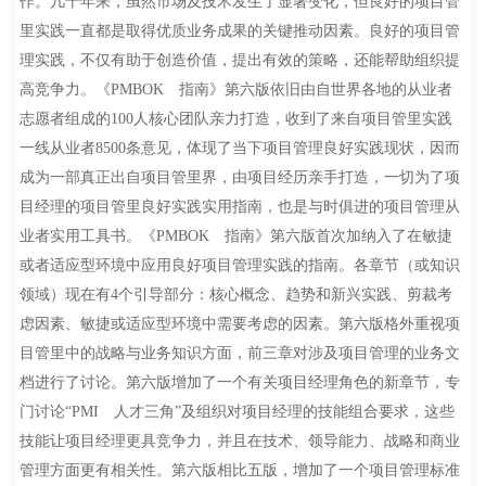
作。几十年来，虽然市场及技术发生了显著变化，但良好的项目管
里实践一直都是取得优质业务成果的关键推动因素。良好的项目管
理实践，不仅有助于创造价值，提出有效的策略，还能帮助组织提
高竞争力。《PMBOK 指南》第六版依旧由自世界各地的从业者
志愿者组成的100人核心团队亲力打造，收到了来自项目管里实践
一线从业者8500条意见，体现了当下项目管理良好实践现状，因而
成为一部真正出自项目管里界，由项目经历亲手打造，一切为了项
目经理的项目管里良好实践实用指南，也是与时俱进的项目管理从
业者实用工具书。《PMBOK 指南》第六版首次加纳入了在敏捷
或者适应型环境中应用良好项目管理实践的指南。各章节（或知识
领域）现在有4个引导部分：核心概念、趋势和新兴实践、剪裁考
虑因素、敏捷或适应型环境中需要考虑的因素。第六版格外重视项
目管里中的战略与业务知识方面，前三章对涉及项目管理的业务文
档进行了讨论。第六版增加了一个有关项目经理角色的新章节，专
门讨论“PMI 人才三角”及组织对项目经理的技能组合要求，这些
技能让项目经理更具竞争力，并且在技术、领导能力、战略和商业
管理方面更有相关性。第六版相比五版，增加了一个项目管理标准