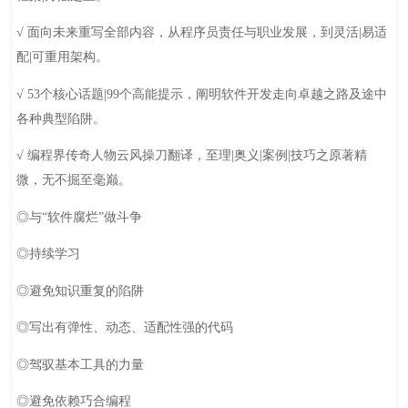
√ 面向未来重写全部内容，从程序员责任与职业发展，到灵活|易适
配|可重用架构。
√ 53个核心话题|99个高能提示，阐明软件开发走向卓越之路及途中
各种典型陷阱。
√ 编程界传奇人物云风操刀翻译，至理|奥义|案例|技巧之原著精
微，无不掘至毫巅。
◎与“软件腐烂”做斗争
◎持续学习
◎避免知识重复的陷阱
◎写出有弹性、动态、适配性强的代码
◎驾驭基本工具的力量
◎避免依赖巧合编程