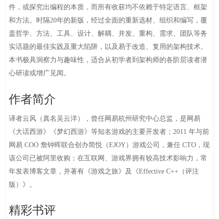
件，或探究出编程的本质，而所有收获均不依赖于特定语言、框架
和方法。时隔20年的新版，经过全面的重新选材、组织和编写，覆
盖哲学、方法、工具、设计、解耦、并发、重构、需求、团队等务
实话题的最佳实践及重大陷阱，以及易于改造、复用的架构技术。
本书极具洞察力与趣味性，适合从初学者到架构师的各阶层读者潜
心研读或增广见闻。
作者简介
译者云风（真名吴云洋），曾任网易杭州研究中心总监，是网易
《大话西游》《梦幻西游》等知名游戏的主要开发者；2011 年与前
网易 COO 詹钟晖联合创办简悦（EJOY）游戏公司，兼任 CTO，现
该公司已被阿里收购；在互联网、游戏界拥有较高技术影响力，常
年发表博客文章，并著有《游戏之旅》及《Effective C++（评注
版）》。
精彩书评