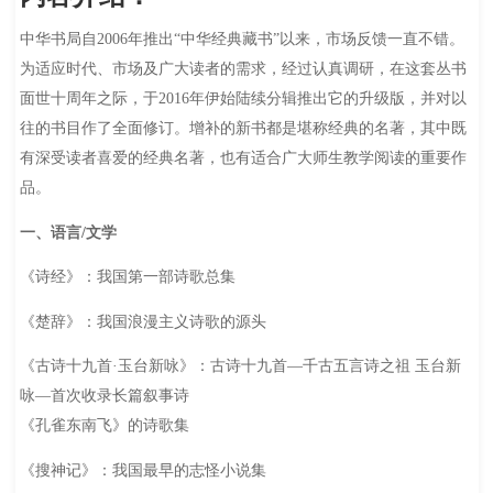
中华书局自2006年推出“中华经典藏书”以来，市场反馈一直不错。
为适应时代、市场及广大读者的需求，经过认真调研，在这套丛书
面世十周年之际，于2016年伊始陆续分辑推出它的升级版，并对以
往的书目作了全面修订。增补的新书都是堪称经典的名著，其中既
有深受读者喜爱的经典名著，也有适合广大师生教学阅读的重要作
品。
一、语言/文学
《诗经》：我国第一部诗歌总集
《楚辞》：我国浪漫主义诗歌的源头
《古诗十九首·玉台新咏》：古诗十九首—千古五言诗之祖 玉台新
咏—首次收录长篇叙事诗
《孔雀东南飞》的诗歌集
《搜神记》：我国最早的志怪小说集