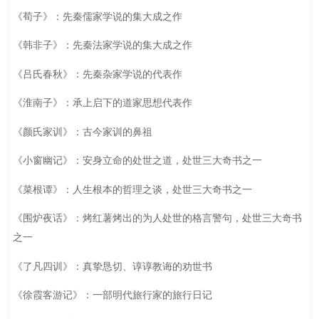
《荀子》：先秦儒家学说的集大成之作
《韩非子》：先秦法家学说的集大成之作
《吕氏春秋》：先秦杂家学说的代表作
《淮南子》：承上启下的道家思想代表作
《颜氏家训》：古今家训的鼻祖
《小窗幽记》：安身立命的处世之道，处世三大奇书之一
《菜根谭》：人生根本的哲理之谈，处世三大奇书之一
《围炉夜话》：烤红薯烤出的为人处世的格言警句，处世三大奇书
之一
《了凡四训》：真挚恳切、谆谆教诲的劝世书
《徐霞客游记》：一部明代旅行家的旅行日记