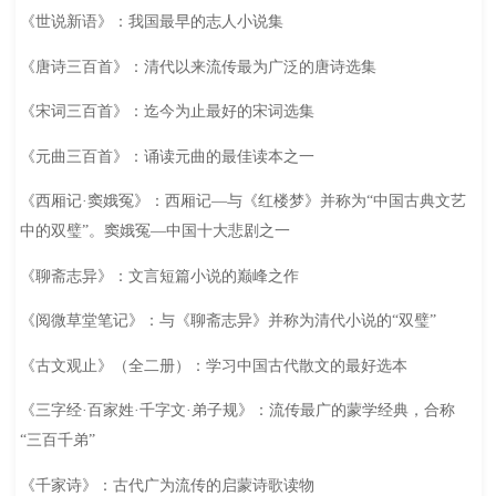
《世说新语》：我国最早的志人小说集
《唐诗三百首》：清代以来流传最为广泛的唐诗选集
《宋词三百首》：迄今为止最好的宋词选集
《元曲三百首》：诵读元曲的最佳读本之一
《西厢记·窦娥冤》：西厢记—与《红楼梦》并称为“中国古典文艺
中的双璧”。窦娥冤—中国十大悲剧之一
《聊斋志异》：文言短篇小说的巅峰之作
《阅微草堂笔记》：与《聊斋志异》并称为清代小说的“双璧”
《古文观止》（全二册）：学习中国古代散文的最好选本
《三字经·百家姓·千字文·弟子规》：流传最广的蒙学经典，合称
“三百千弟”
《千家诗》：古代广为流传的启蒙诗歌读物