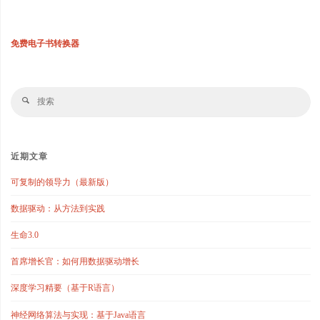
免费电子书转换器
搜
搜
索
索
近期文章
可复制的领导力（最新版）
数据驱动：从方法到实践
生命3.0
首席增长官：如何用数据驱动增长
深度学习精要（基于R语言）
神经网络算法与实现：基于Java语言