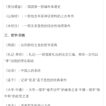
《资治通鉴》：我国第一部编年体通史
《山海经》：一部包含丰富神话资料的上古奇书
《水经注》：一部文采斐然的综合性地理著作
三、哲学/宗教
《周易》：位列群经之首的哲学原典
《礼记·孝经》：礼记—一部儒家礼论的论文汇编。孝经—古代以
“孝”治国的理论基础
《论语》：中国人的圣经
《孟子》：记录“亚圣”孟子思想的经典著作
《大学·中庸》：大学—儒学“修齐治平”的修身之道 中庸—儒学“致
中和”的处世之道
《老子》：道家哲学的开山之作