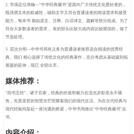
2. 市场定位准确—“中华经典藏书”是面向广大传统文化爱好者的，
既强调文本的权威性，辅助文字又符合普通读者的阅读需求和接受
能力，每本书 都由原文、注释、白话译文、题解等部分组成。为了
符合大多数读者的需求， 有的部头比较大或内容比较艰深的，做了
节选处理。
3. 层次分明—中华书局有义务为普通读者推荐适合阅读的优秀经
典。我们 精心选择了传统文化的经典著作，充分考虑从基础篇到拓
展篇的延伸，现已 全部出齐。
媒体推荐：
“四书五经”、诸子百家，经典的价值和魅力在流光岁影里永不褪
色，先贤圣哲的智慧光芒照耀着我们的现代生活。为在古代经典与
现代经验间架起一座沟通的桥梁，中华书局推出“中华经典藏书”丛
书。
内容介绍：