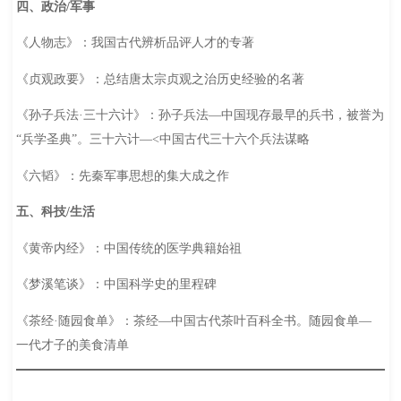
四、政治/军事
《人物志》：我国古代辨析品评人才的专著
《贞观政要》：总结唐太宗贞观之治历史经验的名著
《孙子兵法·三十六计》：孙子兵法—中国现存最早的兵书，被誉为
“兵学圣典”。三十六计—<中国古代三十六个兵法谋略
《六韬》：先秦军事思想的集大成之作
五、科技/生活
《黄帝内经》：中国传统的医学典籍始祖
《梦溪笔谈》：中国科学史的里程碑
《茶经·随园食单》：茶经—中国古代茶叶百科全书。随园食单—
一代才子的美食清单