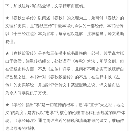
下，加以注释和白话全译，文字精审而流畅。
★《春秋公羊传》以阐述《春秋》的义理为主，兼研讨《春秋》的
文理和史实，是”春秋三传”中最早得到承认的一部经传。本书经传
以《十三经注疏》本为底本，每章冠以题解，注释精当，译文通顺
易懂。
★《春秋穀梁传》是春秋三传书中成书最晚的一部书。其学说大抵
出于鲁儒，注重传扬经义，处处谨守《春秋》笔法，阐明义例。但
在记载史料方面，不及《左传》详尽，且间有不明史实而以臆断自
抒己见之处。本书针对《春秋穀梁传》的不足，在注释中以《左
传》的史实解经，并据以评议传文中某些臆断之说。译文信而达，
为今人阅读提供了方便。
★《孝经》指出”孝”是一切道德的根本，把”孝”置于”天之经，地之
义”的高度，是古代以”忠孝”为核心的伦理道德和社会规范的集中体
现。《孝经译注》通过周详浅近的解说和清新雅致的译文，准确传
达出原著的精神。