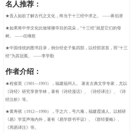
名人推荐：
★吾人如欲了解古代之文化，终当于十三经中求之。 ——蒋伯潜
★如果将中华文化比做璀璨夺目的花朵，“十三经”就是它们的母
树。 ——任继愈
★中国传统的图书目录，例分经史子集四部，以经部居首，而“十三
经”为其冠冕。 ——李学勤
作者介绍：
★程俊英（1901—1993），福建福州人。 著名古典文学专家，尤以
《诗经》研究享誉学林，著有《诗经漫话》、《诗经译注》、《诗
经注析》等。
★黄寿祺（1912—1990），字之六，号六庵，福建霞浦人。以精研
《易》学蜚声海内外，著有《易学群书平议》、《群经要略》、
《周易译注》等。