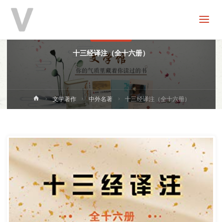
V
分
享
中外名著
十三经译注（全十六册）
首
文学著作
中外名著
十三经译注（全十六册）
页