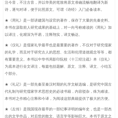
注今音，不注古音，并以华美的笔致将原文准确流畅地翻译为新
诗，逐句对译，便于比照原文。可谓《诗经》入门必备读本。
★《周礼》是一部讲建国与设官的著作，保存了大量的先秦史料。
本书在汲取前人研究成果的基础上，对一向号称难读的《周礼》加
以译注，化艰深为平易，注释翔实，译文畅达。
★《仪礼》是儒家礼学最早也是最重要的著作，不仅对于研究儒家
的礼学，而且对于研究古人的思想、生活和伦理道德观念等等，都
有重要意义。本书以中华书局影印阮校《十三经注疏》本《仪礼》
为底本进行全文译注，每篇包括题解、原文、注释、译文、小结五
个部分。
★《礼记》是一部先秦至秦汉时期的礼学文献选编，是研究中国古
代礼制与研究儒家学术思想史的必读书籍，内容驳杂，殊为难读。
本书对之作精心注释和今译，为阅读这部典籍提供了极大的方便。
★《左传》是我国现存最早的一部纪事详明的编年史，也是一部杰
出的文学作品，对后世的散文、语言学等影响巨大。本书于原文之