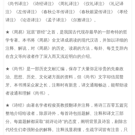
《尚书译注》《诗经译注》《周礼译注》《仪礼译注》《礼记译
注》《左传译注》《春秋公羊传译注》《春秋穀梁传译注》《孝经
译注》《论语译注》《孟子译注》《尔雅译注》。
★《周易》冠居”群经”之首，是我国古代现存最早的一部奇特的哲
学专著。本书将《周易》全文译成易读的现代汉语，并加以详细的
注释、解说，对《周易》的历史、读易的方法，每卦、每爻爻辞内
在含义等向读者作了深入而又浅近明白的介绍。
★《尚书》是一部历史文献汇编，保存了大量弥足珍贵的先秦政
治、思想、历史、文化诸方面的资料，但《尚书》文字却佶屈聱
牙。本书博采众家之长，注释时有新意，译文通顺畅达，能帮助读
者读通和理解《尚书》。
★《诗经》由著名学者程俊英教授翻译并注释，将诗三百零五篇完
整地介绍给读者，除原诗外，每首诗包括题解、注释和译文三部
分。每篇题解都采取”就诗论诗”的态度，阐明背景及诗旨，剔除古
代经生们牵强附会的解释。注释浅显易懂，生疏字词皆有注音，只