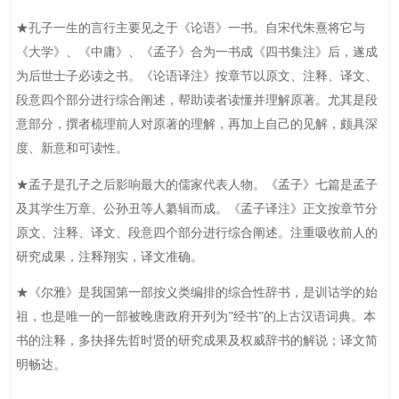
★孔子一生的言行主要见之于《论语》一书。自宋代朱熹将它与
《大学》、《中庸》、《孟子》合为一书成《四书集注》后，遂成
为后世士子必读之书。《论语译注》按章节以原文、注释、译文、
段意四个部分进行综合阐述，帮助读者读懂并理解原著。尤其是段
意部分，撰者梳理前人对原著的理解，再加上自己的见解，颇具深
度、新意和可读性。
★孟子是孔子之后影响最大的儒家代表人物。《孟子》七篇是孟子
及其学生万章、公孙丑等人纂辑而成。《孟子译注》正文按章节分
原文、注释、译文、段意四个部分进行综合阐述。注重吸收前人的
研究成果，注释翔实，译文准确。
★《尔雅》是我国第一部按义类编排的综合性辞书，是训诂学的始
祖，也是唯一的一部被晚唐政府开列为”经书”的上古汉语词典。本
书的注释，多抉择先哲时贤的研究成果及权威辞书的解说；译文简
明畅达。