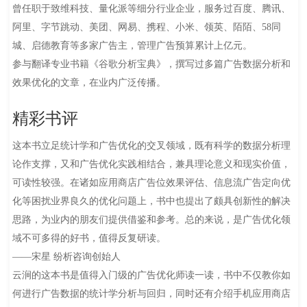
曾任职于致维科技、量化派等细分行业企业，服务过百度、腾讯、
阿里、字节跳动、美团、网易、携程、小米、领英、陌陌、58同
城、启德教育等多家广告主，管理广告预算累计上亿元。
参与翻译专业书籍《谷歌分析宝典》，撰写过多篇广告数据分析和
效果优化的文章，在业内广泛传播。
精彩书评
这本书立足统计学和广告优化的交叉领域，既有科学的数据分析理
论作支撑，又和广告优化实践相结合，兼具理论意义和现实价值，
可读性较强。在诸如应用商店广告位效果评估、信息流广告定向优
化等困扰业界良久的优化问题上，书中也提出了颇具创新性的解决
思路，为业内的朋友们提供借鉴和参考。总的来说，是广告优化领
域不可多得的好书，值得反复研读。
——宋星 纷析咨询创始人
云涧的这本书是值得入门级的广告优化师读一读，书中不仅教你如
何进行广告数据的统计学分析与回归，同时还有介绍手机应用商店