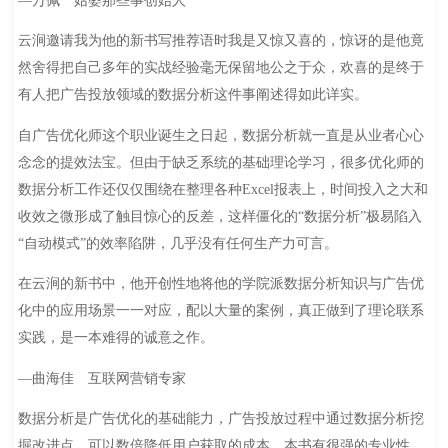
—万佩 姑婆那些事创始人
云涧邀请我为他的新书写推荐语时我是又惊又喜的，惊讶的是他竟
然舍得把自己多年的实战经验毫无保留地公之于众，欢喜的是终于
有人把广告投放领域的数据分析这件事阐述得如此详实。
自广告优化师这个职业诞生之日起，数据分析就一直是从业者心心
念念的提效法宝。但由于缺乏系统的基础理论学习，很多优化师的
数据分析工作还仅仅围绕在整理各种Excel报表上，时间投入之大和
收效之微形成了触目惊心的反差，这样僵化的“数据分析”极易陷入
“自动模式”的效率陷阱，几乎没有任何生产力可言。
在云涧的新书中，他开创性地将他的学院派数据分析知识与广告优
化中的应用场景一一对应，配以大量的案例，真正做到了理论联系
实践，是一本难得的诚意之作。
—曲海佳 互联网营销专家
数据分析是广告优化的基础能力，广告投放过程中通过数据分析挖
掘改进点，可以数倍降低用户获取的成本。本书有很强的专业性，