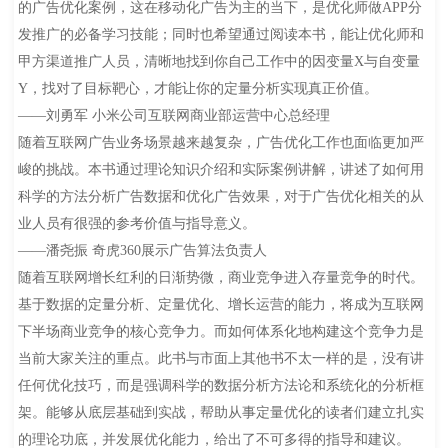
的广告优化案例，这在移动化广告为主的当下，是优化师做APP分
发推广的必备学习技能；同时也希望通过阅读本书，能让优化师和
甲方渠道推广人员，清晰地找到你自己工作中的因变量X与自变量
Y，找对了目标靶心，才能让你的定量分析实现真正价值。
——刘勇军 小米公司互联网商业部运营中心总经理
随着互联网广告业务场景越来越复杂，广告优化工作也面临更加严
峻的挑战。本书通过理论知识介绍和实际案例讲解，讲述了如何用
科学的方法分析广告数据和优化广告效果，对于广告优化相关的从
业人员有很强的参考价值与指导意义。
——潘尧振 奇虎360展示广告算法负责人
随着互联网增长红利的日渐势微，商业竞争进入存量竞争的时代。
基于数据的定量分析、定量优化、增长运营的能力，将成为互联网
下半场商业竞争的核心竞争力。而如何体系化地构建这个竞争力是
当前大家关注的重点。此书与市面上其他书不太一样的是，没有讲
任何优化技巧，而是强调科学的数据分析方法论和系统化的分析框
架。能够从底层基础到实战，帮助从事定量优化的读者们建立扎实
的理论功底，并发展优化能力，给出了不可多得的指导和建议。