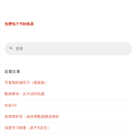
免费电子书转换器
搜
搜
索
索
近期文章
可复制的领导力（最新版）
数据驱动：从方法到实践
生命3.0
首席增长官：如何用数据驱动增长
深度学习精要（基于R语言）