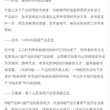
——郭蕾，极客时间App总编辑
市面上关于产品经理的书很多，但能够同时涵盖和贯穿业务设计、
产品设计、技术架构设计及项目运营和管理的书并不多，本书是其
中一本，而且讲解通俗易懂，非常接地气，相信会给你的工作带来
帮助。
——倪浩，VIPKID高级产品总监
在中国，人口红利和补贴驱动的时代已经结束了，管理者的关注点
也逐渐从C端产品向B端产品转移，运营模式创新与运营效能提升成
为关键词，拥有扎实、体系化的B端知识储备的人才，越来越被市
场需要。《决胜B端——产品经理升级之路》一书梳理并总结了作
者在“枪林弹雨”的实战中收获的感悟和经验，可以作为我们迎接这
个“B端决胜”时代的指南。
——王建斌，饿了么星选用户运营高级总监
B端产品和C端产品的差异很大，比如B端产品主要用于提升企业效
率、降低企业运作成本，使用者是企业用户；C端产品主要用于满