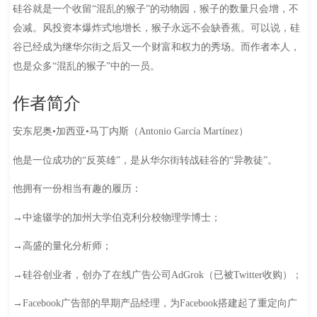
硅谷就是一个收留“混乱的猴子”的动物园，猴子的数量只会增，不
会减。风投资本爆炸式地增长，猴子永远不会缺香蕉。可以说，硅
谷已经成为继华尔街之后又一个财富和权力的秀场。而作者本人，
也是众多“混乱的猴子”中的一员。
作者简介
安东尼奥•加西亚•马丁内斯（Antonio García Martínez）
他是一位成功的“反英雄”，是从华尔街转战硅谷的“异教徒”。
他拥有一份相当有趣的履历：
→中途辍学的加州大学伯克利分校物理学博士；
→高盛的量化分析师；
→硅谷创业者，创办了在线广告公司AdGrok（已被Twitter收购）；
→Facebook广告部的早期产品经理，为Facebook搭建起了重定向广