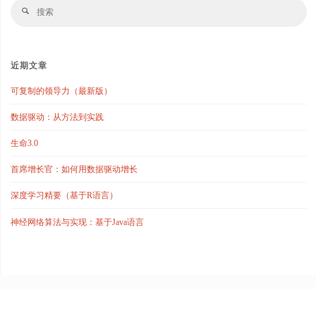
搜
搜
索
索
近期文章
可复制的领导力（最新版）
数据驱动：从方法到实践
生命3.0
首席增长官：如何用数据驱动增长
深度学习精要（基于R语言）
神经网络算法与实现：基于Java语言