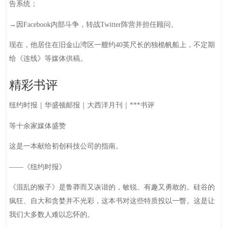
告系统；
→因Facebook内部斗争，转战Twitter阵营并担任顾问。
现在，他居住在旧金山湾区一艘约40英尺长的独桅帆船上，不定期
给《连线》等媒体供稿。
精彩书评
纽约时报｜华盛顿邮报｜大西洋月刊｜***书评
等十余家媒体盛赞
这是一本献给初创科技公司的指南。
——《纽约时报》
《混乱的猴子》是鲁莽而又诙谐的，敏锐、有趣又勇敢的。硅谷的
疯狂、自大和贪婪并不光彩，这本书对这些特质投以一瞥。这是让
我们大多数人难以忘怀的。