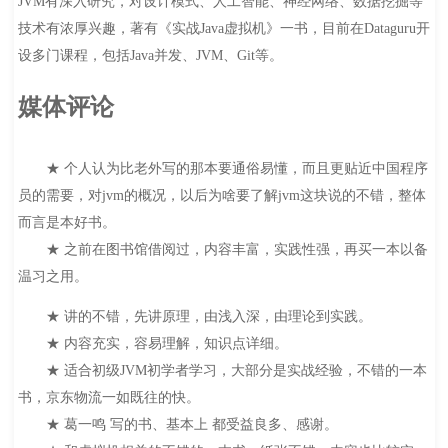
JVM有深入研究，对设计模式、人工智能、神经网络、数据挖掘等
技术有浓厚兴趣，著有《实战Java虚拟机》一书，目前在Dataguru开
设多门课程，包括Java并发、JVM、Git等。
媒体评论
★ 个人认为比老外写的那本要通俗易懂，而且更贴近中国程序
员的需要，对jvm的概况，以后为啥要了解jvm这块说的不错，整体
而言是本好书。
★ 之前在图书馆借阅过，内容丰富，实践性强，再买一本以备
温习之用。
★ 讲的不错，先讲原理，由浅入深，由理论到实践。
★ 内容充实，容易理解，知识点详细。
★ 适合初级JVM初学者学习，大部分是实战经验，不错的一本
书，京东物流一如既往的快。
★ 葛一鸣 写的书、基本上 都受益良多、感谢。