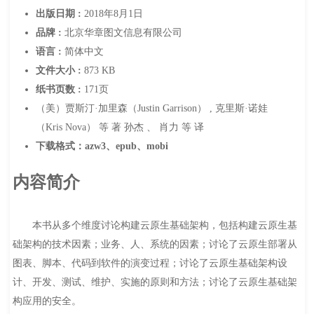
出版日期 :
2018年8月1日
品牌 :
北京华章图文信息有限公司
语言 :
简体中文
文件大小 :
873 KB
纸书页数 :
171页
（美）贾斯汀·加里森（Justin Garrison） , 克里斯·诺娃
（Kris Nova） 等 著 孙杰 、 肖力 等 译
下载格式：azw3、epub、mobi
内容简介
本书从多个维度讨论构建云原生基础架构，包括构建云原生基
础架构的技术因素；业务、人、系统的因素；讨论了云原生部署从
图表、脚本、代码到软件的演变过程；讨论了云原生基础架构设
计、开发、测试、维护、实施的原则和方法；讨论了云原生基础架
构应用的安全。