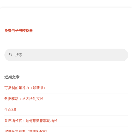
免费电子书转换器
搜
搜
索
索
近期文章
可复制的领导力（最新版）
数据驱动：从方法到实践
生命3.0
首席增长官：如何用数据驱动增长
深度学习精要（基于R语言）