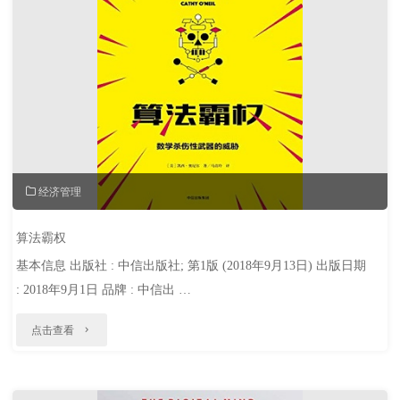
学：
打
造
峰
值
体
经济管理
验"
算法霸权
基本信息 出版社 : 中信出版社; 第1版 (2018年9月13日) 出版日期
: 2018年9月1日 品牌 : 中信出 …
"算
点击查看
法
霸