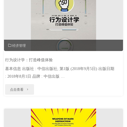
级
平
台、
算
经济管理
法
垄
行为设计学：打造峰值体验
基本信息 出版社 : 中信出版社; 第1版 (2018年9月5日) 出版日期
断
: 2018年8月1日 品牌 : 中信出版 …
与
"行
场
点击查看
为
景
设
欺
计
骗"