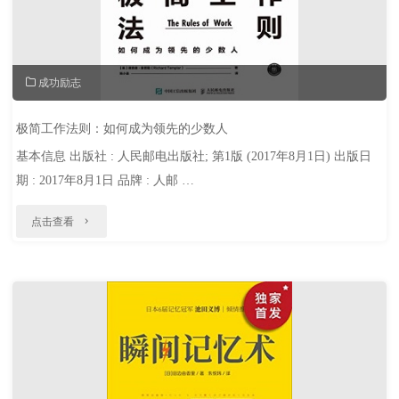
网
变
成功励志
革
下
极简工作法则：如何成为领先的少数人
基本信息 出版社 : 人民邮电出版社; 第1版 (2017年8月1日) 出版日
的
期 : 2017年8月1日 品牌 : 人邮 …
知
"极
识
点击查看
简
焦
工
虑、
作
不
法
确
则：
定