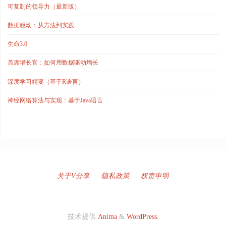
可复制的领导力（最新版）
世
数据驱动：从方法到实践
界"
生命3.0
首席增长官：如何用数据驱动增长
深度学习精要（基于R语言）
神经网络算法与实现：基于Java语言
关于V分享
隐私政策
权责申明
技术提供
Anima
&
WordPress.