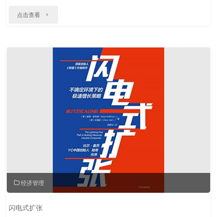
"设
点击查看
计
思
维
手
册：
斯
坦
福
创
经济管理
新
方
闪电式扩张