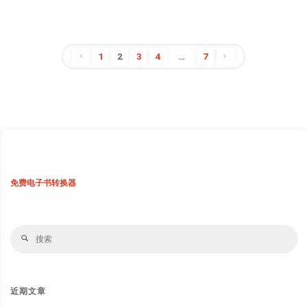
解
锁：
1
2
3
4
…
7
解
文
密
章
技
术
分
基
免费电子书转换器
页
因
揭
搜
搜
秘
索
索
数
近期文章
字