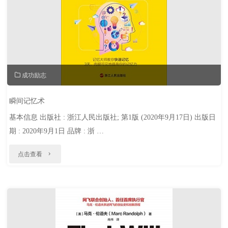
如
与
何
个
成
人
为
成
成功励志
领
长"
先
瞬间记忆术
基本信息 出版社 : 浙江人民出版社; 第1版 (2020年9月17日) 出版日
的
期 : 2020年9月1日 品牌 : 浙 …
少
"瞬
数
点击查看
间
人"
记
忆
术"