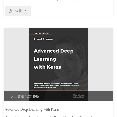
"Natural
点击查看
Language
Processing
in
Action"
人工智能
/
进口原版
Advanced Deep Learning with Keras