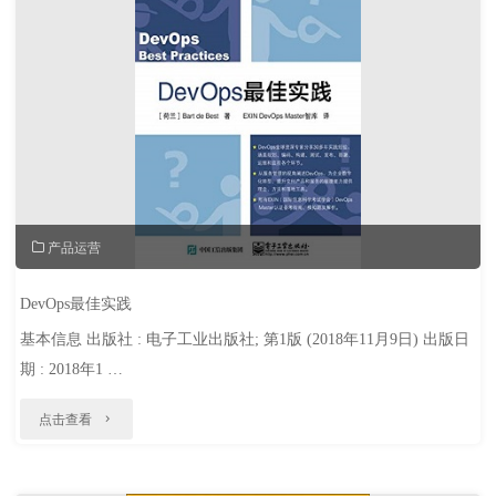
大
数
据
平
台
隐
私
产品运营
保
DevOps最佳实践
护"
基本信息 出版社 : 电子工业出版社; 第1版 (2018年11月9日) 出版日
期 : 2018年1 …
"DevOps
点击查看
最