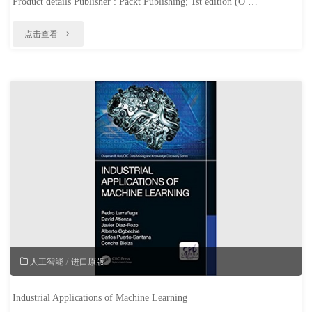
Product details Publisher : Packt Publishing; 1st edition (O …
"Advanced
点击查看
Deep
Learning
with
Keras"
人工智能
/
进口原版
Industrial Applications of Machine Learning