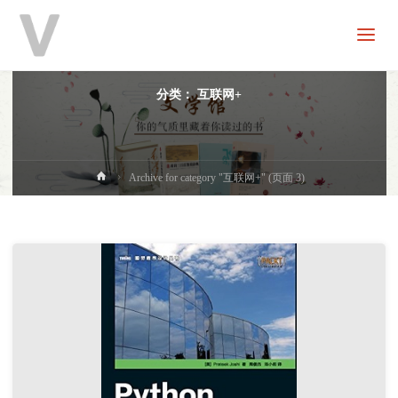
V
分
享
分类：
互联网+
首
Archive for category "互联网+"
(页面 3)
页