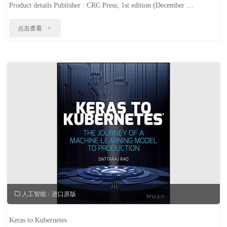
Product details Publisher : CRC Press; 1st edition (December …
"Industrial
点击查看
Applications
of
Machine
Learning"
人工智能
/
进口原版
Keras to Kubernetes